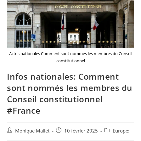
Actus nationales Comment sont nommes les membres du Conseil
constitutionnel
Infos nationales: Comment
sont nommés les membres du
Conseil constitutionnel
#France
Auteur/autrice
Post
Post
Monique Mallet
10 février 2025
Europe:
de
published:
category: