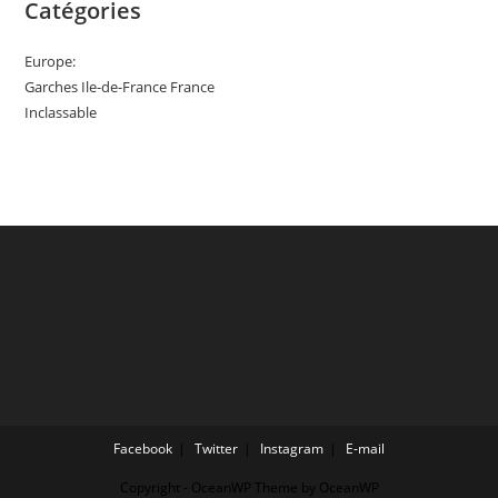
Catégories
Europe:
Garches Ile-de-France France
Inclassable
Facebook
Twitter
Instagram
E-mail
Copyright - OceanWP Theme by OceanWP