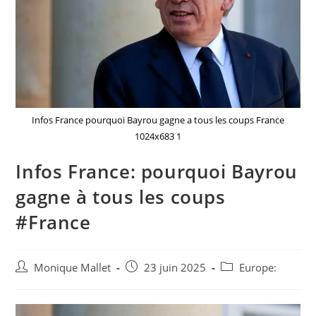
Infos France pourquoi Bayrou gagne a tous les coups France
1024x683 1
Infos France: pourquoi Bayrou
gagne à tous les coups
#France
Auteur/autrice
Post
Post
Monique Mallet
23 juin 2025
Europe:
de
published:
category:
la
publication :