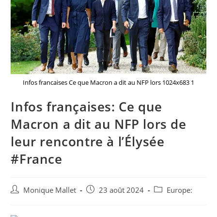
Infos francaises Ce que Macron a dit au NFP lors 1024x683 1
Infos françaises: Ce que
Macron a dit au NFP lors de
leur rencontre à l’Élysée
#France
Auteur/autrice
Post
Post
Monique Mallet
23 août 2024
Europe:
de
published:
category:
la