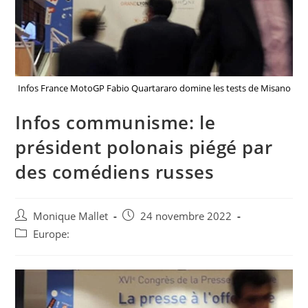
Infos France MotoGP Fabio Quartararo domine les tests de Misano
Infos communisme: le
président polonais piégé par
des comédiens russes
Auteur/autrice
Post
Monique Mallet
24 novembre 2022
de
published:
Post
Europe:
la
category:
publication :