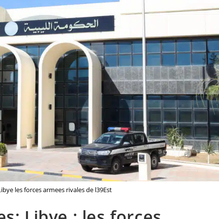
ibye les forces armees rivales de l39Est
s: Libye : les forces