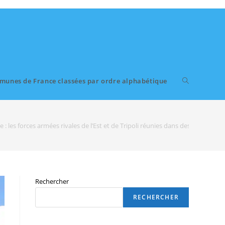
munes de France classées par ordre alphabétique
 : les forces armées rivales de l’Est et de Tripoli réunies dans des exercices s
Rechercher
RECHERCHER