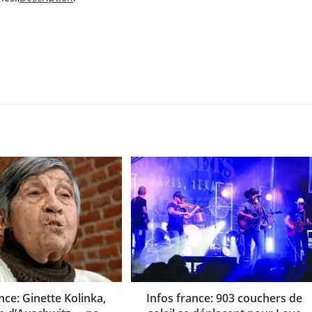
nce: Ginette Kolinka,
Infos france: 903 couchers de