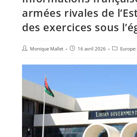
armées rivales de l’Es
des exercices sous l’é
Auteur/autrice
Post
Post
Monique Mallet
16 avril 2026
Europe:
de
published:
category:
la
publication :