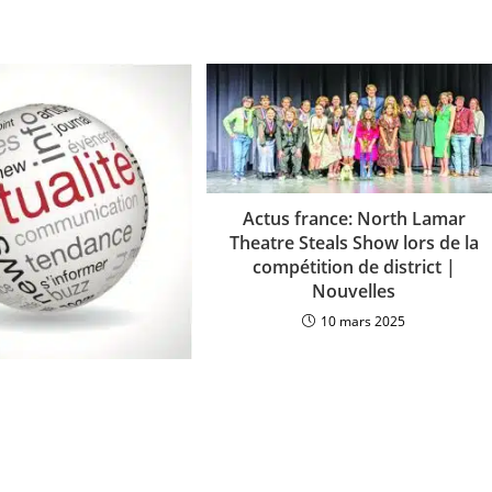
Actus france: North Lamar
Theatre Steals Show lors de la
compétition de district |
Nouvelles
10 mars 2025
tés France: Mayer-
 : « Olivier Faure est
de garantir l’unité du
rti » #France
18 janvier 2023