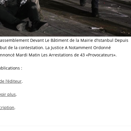
u rassemblement Devant Le Bâtiment de la Mairie d’Istanbul Depuis
Début de la contestation. La Justice A Notamment Ordonné
 Annoncé Mardi Matin Les Arrestations de 43 «Provocateurs».
lications :
de l’éditeur
.
oir plus
.
ription
.