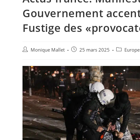
Gouvernement accentu
Fustige des «provoca
Auteur/autrice
Post
Post
Monique Mallet
25 mars 2025
Europe
de
published:
category:
la
publication :