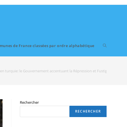
munes de France classées par ordre alphabétique
 en turquie: le Gouvernement accentuant la Répression et Fustige des «pro
Rechercher
RECHERCHER