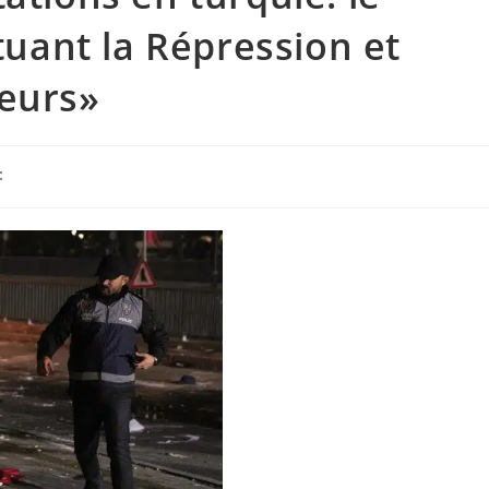
ant la Répression et
teurs»
: