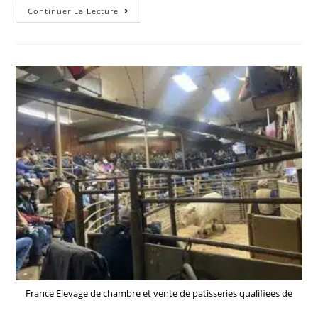
Infos
Continuer La Lecture
France:
Guerre
En
Ukraine
:
Zelensky
Dit
S’être
Entretenu
Par
Téléphone
Avec
Les
Négociateurs
Américains
France Elevage de chambre et vente de patisseries qualifiees de