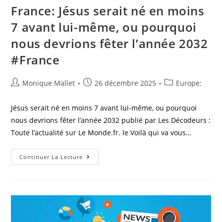
France: Jésus serait né en moins
7 avant lui-même, ou pourquoi
nous devrions fêter l’année 2032
#France
Auteur/autrice
Post
Post
Monique Mallet
26 décembre 2025
Europe:
de
published:
category:
la
Jésus serait né en moins 7 avant lui-même, ou pourquoi
publication :
nous devrions fêter l’année 2032 publié par Les Décodeurs :
Toute l’actualité sur Le Monde.fr. le Voilà qui va vous…
France:
Continuer La Lecture
Jésus
Serait
Né
En
Moins
7
Avant
Lui-
Même,