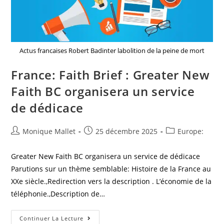
Ou
Pourquoi
Nous
Devrions
Fêter
L’année
2032
Actus francaises Robert Badinter labolition de la peine de mort
#France
France: Faith Brief : Greater New
Faith BC organisera un service
de dédicace
Auteur/autrice
Post
Post
Monique Mallet
25 décembre 2025
Europe:
de
published:
category:
la
Greater New Faith BC organisera un service de dédicace
publication :
Parutions sur un thème semblable: Histoire de la France au
XXe siècle.,Redirection vers la description . L’économie de la
téléphonie.,Description de…
France:
Continuer La Lecture