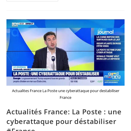
Faith
Brief :
Greater
New
Faith
BC
Organisera
Un
Service
De
Dédicace
Actualites France La Poste une cyberattaque pour destabiliser
France
Actualités France: La Poste : une
cyberattaque pour déstabiliser
#France