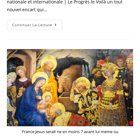
nationale et internationale | Le Progrès le Voilà un tout
nouvel encart qui…
Actualités
Continuer La Lecture
Nationales:
Espagne.
Une
Avalanche
Fait
Au
Moins
Deux
Morts
Dans
Les
Pyrénées,
Un
Skieur
Recherché
#France
France Jesus serait ne en moins 7 avant lui meme ou