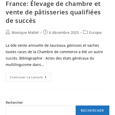
France: Élevage de chambre et
vente de pâtisseries qualifiées
de succès
Auteur/autrice
Post
Post
Monique Mallet
6 décembre 2025
Europe:
de
published:
category:
la
La 60e vente annuelle de taureaux, génisses et vaches
publication :
toutes races de la Chambre de commerce a été un autre
succès. Bibliographie : Actes des états généraux du
multilinguisme dans…
France:
Continuer La Lecture
Élevage
De
Chambre
Et
Vente
De
Pâtisseries
Rechercher
Qualifiées
De
RECHERCHER
Succès