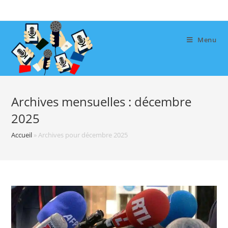
Skip
to
content
Menu
Archives mensuelles : décembre
2025
Accueil
»
Archives pour décembre 2025