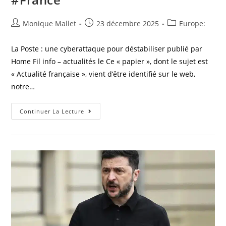
Auteur/autrice
Post
Post
Monique Mallet
23 décembre 2025
Europe:
de
published:
category:
la
La Poste : une cyberattaque pour déstabiliser publié par
publication :
Home Fil info – actualités le Ce « papier », dont le sujet est
« Actualité française », vient d’être identifié sur le web,
notre…
Actualités
Continuer La Lecture
France:
La
Poste
:
Une
Cyberattaque
Pour
Déstabiliser
#France