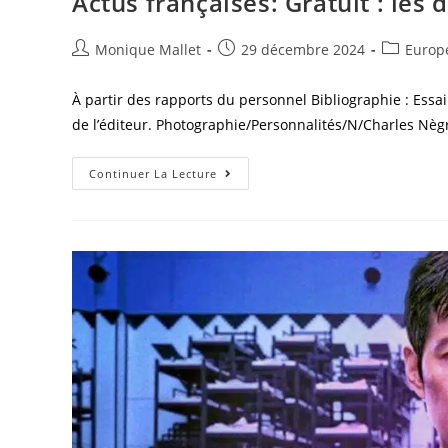
Actus françaises: Gratuit : les 
Auteur/autrice
Post
Post
Monique Mallet
29 décembre 2024
Europ
de
published:
category:
la
À partir des rapports du personnel Bibliographie : Essa
publication :
de l’éditeur. Photographie/Personnalités/N/Charles Nègre
Actus
Continuer La Lecture
Françaises:
Gratuit :
Les
Dix
Principales
Actualités
De
2024