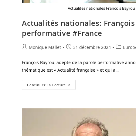
Actualites nationales Francois Bayrou
Actualités nationales: François
performative #France
Auteur/autrice
Post
Post
Monique Mallet
31 décembre 2024
Europ
de
published:
category:
la
François Bayrou, adepte de la parole performative annonc
publication :
thématique est « Actualité française » et qui a…
Actualités
Continuer La Lecture
Nationales:
François
Bayrou,
Adepte
De
La
Parole
Performative
#France