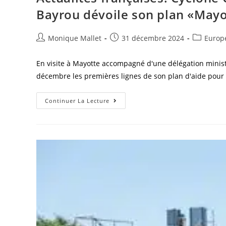
Bayrou dévoile son plan «May
Auteur/autrice
Post
Post
Monique Mallet
31 décembre 2024
Europ
de
published:
category:
la
En visite à Mayotte accompagné d'une délégation ministé
publication :
décembre les premières lignes de son plan d'aide pour
Actualités
Continuer La Lecture
Françaises:
Cyclone
Chido
:
Le
Premier
Ministre
François
Bayrou
Dévoile
Son
Plan
«Mayotte
Debout»