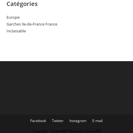
Catégories
Europe:
Garches Ile-de-France France
Inclassable
Facebook
Twitter
Instagram
E-mail
Copyright - OceanWP Theme by OceanWP