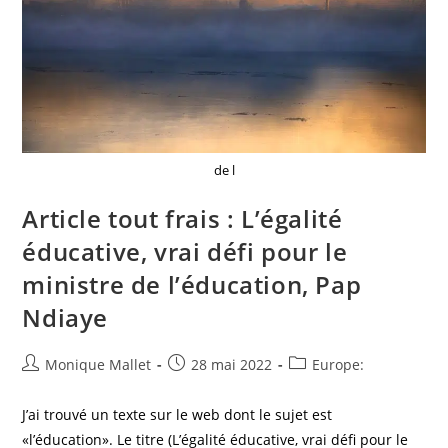
de l
Article tout frais : L’égalité
éducative, vrai défi pour le
ministre de l’éducation, Pap
Ndiaye
Auteur/autrice
Post
Post
Monique Mallet
28 mai 2022
Europe:
de
published:
category:
la
J’ai trouvé un texte sur le web dont le sujet est
publication :
«l’éducation». Le titre (L’égalité éducative, vrai défi pour le