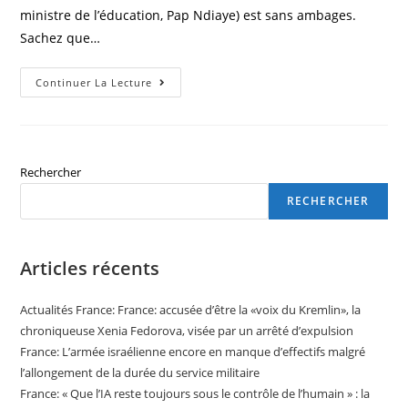
ministre de l’éducation, Pap Ndiaye) est sans ambages.
Sachez que…
Article
Continuer La Lecture
Tout
Frais
:
L’égalité
Éducative,
Vrai
Défi
Rechercher
Pour
Le
RECHERCHER
Ministre
De
L’éducation,
Pap
Ndiaye
Articles récents
Actualités France: France: accusée d’être la «voix du Kremlin», la
chroniqueuse Xenia Fedorova, visée par un arrêté d’expulsion
France: L’armée israélienne encore en manque d’effectifs malgré
l’allongement de la durée du service militaire
France: « Que l’IA reste toujours sous le contrôle de l’humain » : la