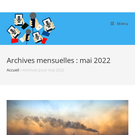
Skip
to
content
Menu
Archives mensuelles : mai 2022
Accueil
»
Archives pour mai 2022